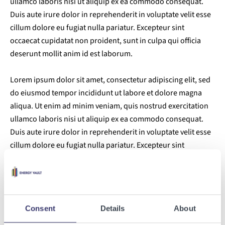
ullamco laboris nisi ut aliquip ex ea commodo consequat.
Duis aute irure dolor in reprehenderit in voluptate velit esse
cillum dolore eu fugiat nulla pariatur. Excepteur sint
occaecat cupidatat non proident, sunt in culpa qui officia
deserunt mollit anim id est laborum.
Lorem ipsum dolor sit amet, consectetur adipiscing elit, sed
do eiusmod tempor incididunt ut labore et dolore magna
aliqua. Ut enim ad minim veniam, quis nostrud exercitation
ullamco laboris nisi ut aliquip ex ea commodo consequat.
Duis aute irure dolor in reprehenderit in voluptate velit esse
cillum dolore eu fugiat nulla pariatur. Excepteur sint
occaecat cupidatat non proident, sunt in culpa qui officia
deserunt mollit anim id est laborum.
Enabling a sustainable world
Consent
Details
About