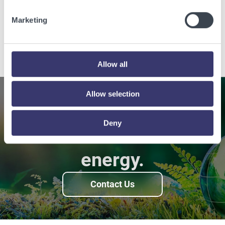
Energy Vault - Test Blog Article 2
Marketing
Read the story
Allow all
Allow selection
Enabling a sustainable
Deny
world with renewable
energy.
Contact Us